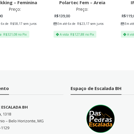
kking – Feminina
Polartec Fem – Areia
I
Preço:
Preço:
00
R$
139,00
R$
119,
 6x de
R$
58,17
sem juros
Em até 6x de
R$
23,17
sem juros
Em at
ta
R$
321,08
no Pix
A vista
R$
127,88
no Pix
A vis
ento
Espaço de Escalada BH
E ESCALADA BH
a, 1318
nio – Belo Horizonte, MG
-1129