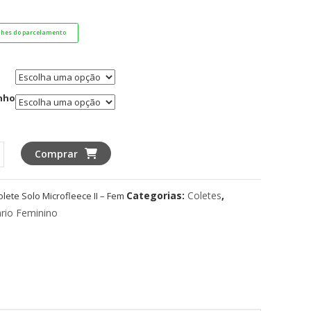
lhes do parcelamento
nho
Comprar
Categorias:
Coletes
,
olete Solo Microfleece II – Fem
leece
ário Feminino
idade