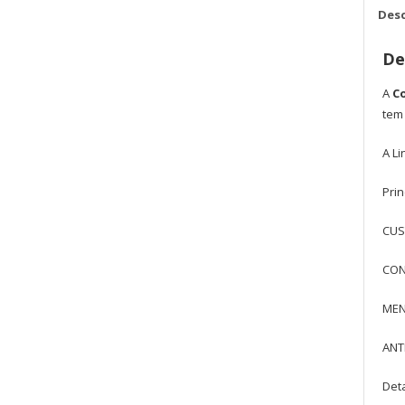
Desc
De
A
Co
tem
A L
Prin
CUS
CON
MENO
ANTI
Det