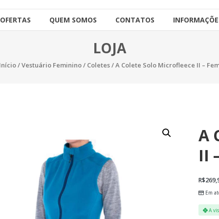
OFERTAS
QUEM SOMOS
CONTATOS
INFORMAÇÕE
LOJA
Início
/
Vestuário Feminino
/
Coletes
/ A Colete Solo Microfleece II – Fe
A 
II
R$
269,
Em at
A vi