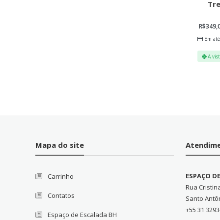
Tre
R$
349,
Em até
A vis
Mapa do site
Atendim
ESPAÇO D
Carrinho
Rua Cristin
Contatos
Santo Antô
+55 31 3293
Espaço de Escalada BH