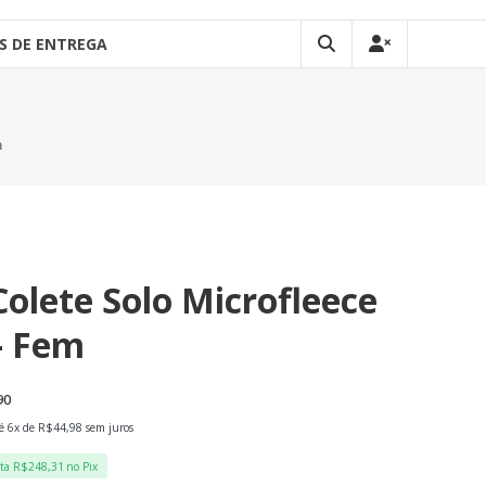
S DE ENTREGA
m
Colete Solo Microfleece
 – Fem
90
é 6x de
R$
44,98
sem juros
sta
R$
248,31
no Pix