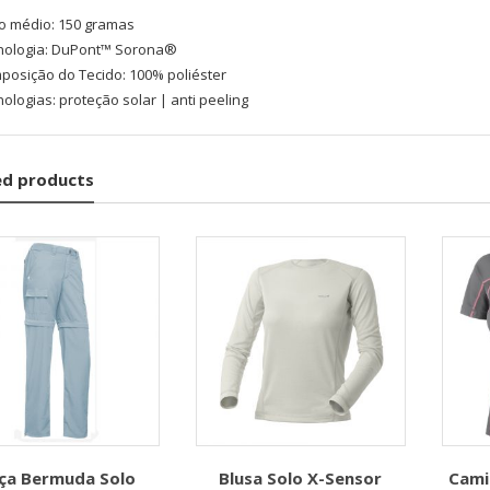
o médio: 150 gramas
nologia: DuPont™ Sorona®
posição do Tecido: 100% poliéster
ologias: proteção solar | anti peeling
ed products
lça Bermuda Solo
Blusa Solo X-Sensor
Cami