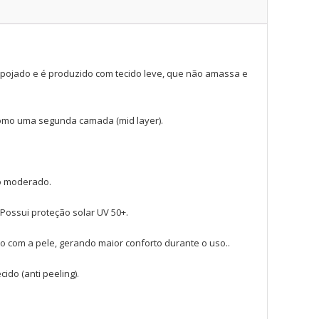
espojado e é produzido com tecido leve, que não amassa e
como uma segunda camada (mid layer).
io moderado.
Possui proteção solar UV 50+.
to com a pele, gerando maior conforto durante o uso..
ido (anti peeling).