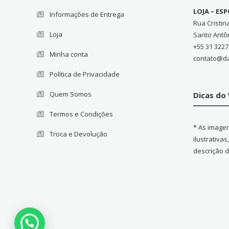
LOJA – ES
Informações de Entrega
Rua Cristin
Loja
Santo Antô
+55 31 3227
Minha conta
contato@d
Política de Privacidade
Quem Somos
Dicas d
Termos e Condições
* As image
Troca e Devolução
ilustrativa
descrição 