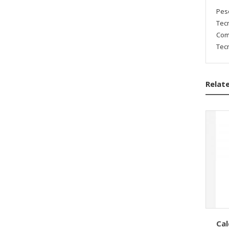
Pes
Tec
Com
Tecn
Relat
Ca