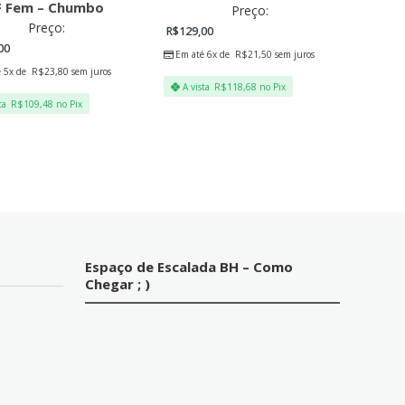
F Fem – Chumbo
Preço:
Preço:
R$
129,00
00
Em até 6x de
R$
21,50
sem juros
é 5x de
R$
23,80
sem juros
A vista
R$
118,68
no Pix
ta
R$
109,48
no Pix
Espaço de Escalada BH – Como
Chegar ; )