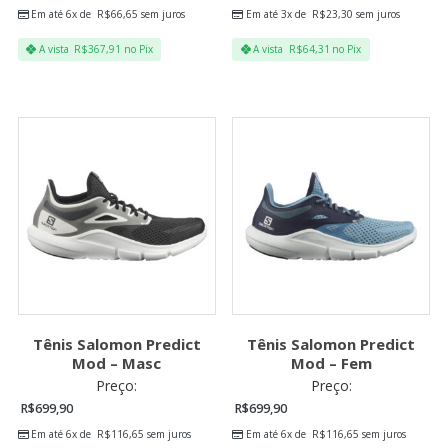
Em até 6x de
R$
66,65
sem juros
Em até 3x de
R$
23,30
sem juros
A vista
R$
367,91
no Pix
A vista
R$
64,31
no Pix
Tênis Salomon Predict
Tênis Salomon Predict
Mod – Masc
Mod – Fem
Preço:
Preço:
R$
699,90
R$
699,90
Em até 6x de
R$
116,65
sem juros
Em até 6x de
R$
116,65
sem juros