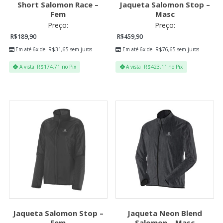
Short Salomon Race –
Jaqueta Salomon Stop –
Fem
Masc
Preço:
Preço:
R$
189,90
R$
459,90
Em até 6x de
R$
31,65
sem juros
Em até 6x de
R$
76,65
sem juros
A vista
R$
174,71
no Pix
A vista
R$
423,11
no Pix
Jaqueta Salomon Stop –
Jaqueta Neon Blend
Fem
Salomon – Masc