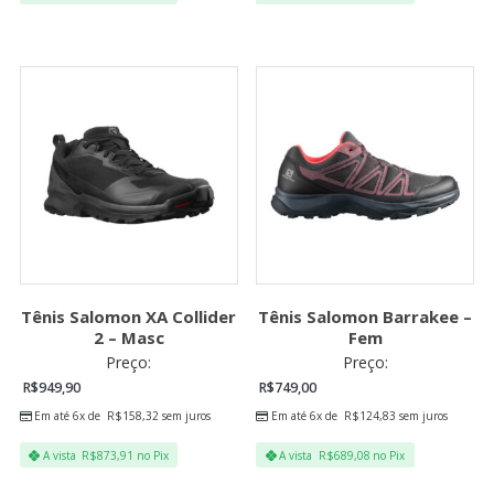
Tênis Salomon XA Collider
Tênis Salomon Barrakee –
2 – Masc
Fem
Preço:
Preço:
R$
949,90
R$
749,00
Em até 6x de
R$
158,32
sem juros
Em até 6x de
R$
124,83
sem juros
A vista
R$
873,91
no Pix
A vista
R$
689,08
no Pix