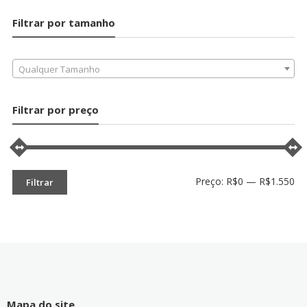
Filtrar por tamanho
Qualquer Tamanho
Filtrar por preço
Pr
Pr
Preço:
R$0
—
R$1.550
Filtrar
mí
má
Mapa do site