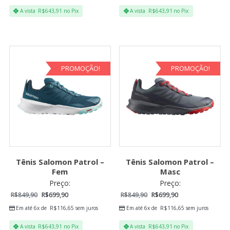
A vista
R$
643,91
no Pix
A vista
R$
643,91
no Pix
PROMOÇÃO!
PROMOÇÃO!
Tênis Salomon Patrol –
Tênis Salomon Patrol –
Fem
Masc
Preço:
Preço:
R$
849,90
R$
699,90
R$
849,90
R$
699,90
Em até 6x de
R$
116,65
sem juros
Em até 6x de
R$
116,65
sem juros
A vista
R$
643,91
no Pix
A vista
R$
643,91
no Pix