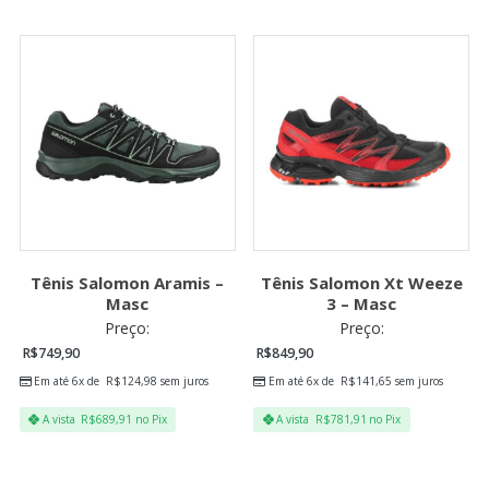
Tênis Salomon Aramis –
Tênis Salomon Xt Weeze
Masc
3 – Masc
Preço:
Preço:
R$
749,90
R$
849,90
Em até 6x de
R$
124,98
sem juros
Em até 6x de
R$
141,65
sem juros
A vista
R$
689,91
no Pix
A vista
R$
781,91
no Pix