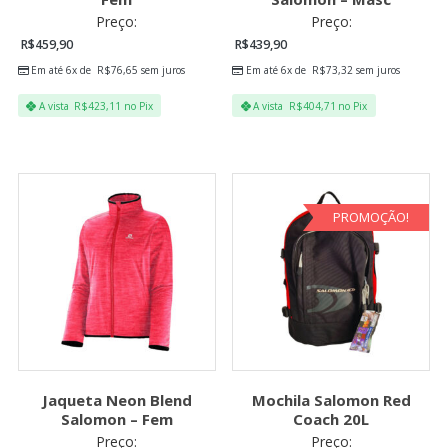
Preço:
Preço:
R$
459,90
R$
439,90
Em até 6x de
R$
76,65
sem juros
Em até 6x de
R$
73,32
sem juros
A vista
R$
423,11
no Pix
A vista
R$
404,71
no Pix
PROMOÇÃO!
Jaqueta Neon Blend
Mochila Salomon Red
Salomon – Fem
Coach 20L
Preço:
Preço: