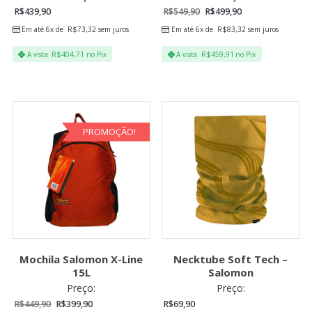
R$
439,90
R$
549,90
R$
499,90
Em até 6x de
R$
73,32
sem juros
Em até 6x de
R$
83,32
sem juros
A vista
R$
404,71
no Pix
A vista
R$
459,91
no Pix
PROMOÇÃO!
Mochila Salomon X-Line
Necktube Soft Tech –
15L
Salomon
Preço:
Preço:
R$
449,90
R$
399,90
R$
69,90