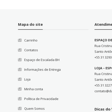
Mapa do site
Atendim
ESPAÇO D
Carrinho
Rua Cristin
Contatos
Santo Antô
+55 31 3293
Espaço de Escalada BH
LOJA – ES
Informações de Entrega
Rua Cristin
Loja
Santo Antô
+55 31 3227
Minha conta
contato@d
Política de Privacidade
Quem Somos
Dicas d