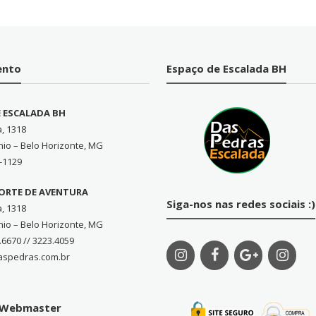
ento
Espaço de Escalada BH
E ESCALADA BH
a, 1318
nio – Belo Horizonte, MG
-1129
PORTE DE AVENTURA
Siga-nos nas redes sociais :)
a, 1318
nio – Belo Horizonte, MG
.6670 // 3223.4059
aspedras.com.br
o Webmaster