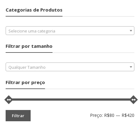
Categorias de Produtos
Selecione uma categoria
Filtrar por tamanho
Qualquer Tamanho
Filtrar por preço
Pr
Pr
Preço:
R$80
—
R$420
Filtrar
mí
má