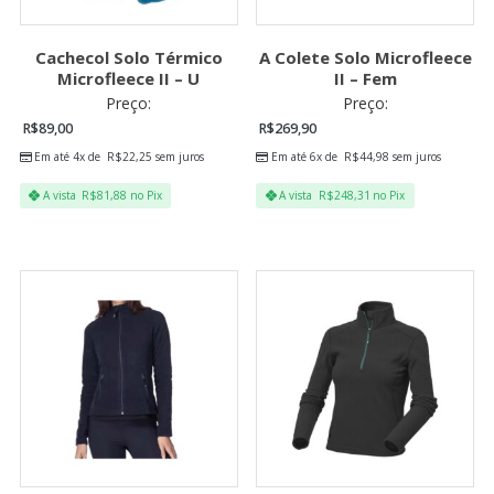
Cachecol Solo Térmico
A Colete Solo Microfleece
Microfleece II – U
II – Fem
Preço:
Preço:
R$
89,00
R$
269,90
Em até 4x de
R$
22,25
sem juros
Em até 6x de
R$
44,98
sem juros
A vista
R$
81,88
no Pix
A vista
R$
248,31
no Pix