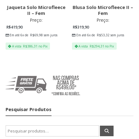
Jaqueta Solo Microfleece
Blusa Solo Microfleece II –
II – Fem
Fem
Preço:
Preço:
R$
419,90
R$
319,90
Em até 6x de
R$
69,98
sem juros
Em até 6x de
R$
53,32
sem juros
A vista
R$
386,31
no Pix
A vista
R$
294,31
no Pix
Pesquisar Produtos
Pesquisar
por: