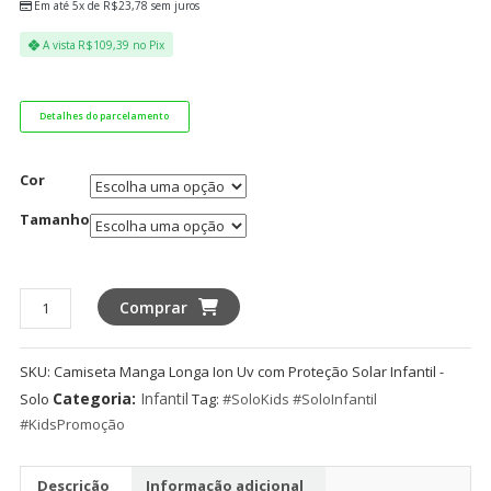
Em até 5x de
R$
23,78
sem juros
A vista
R$
109,39
no Pix
Detalhes do parcelamento
Cor
Tamanho
Camiseta
Comprar
Manga
Longa
SKU:
Camiseta Manga Longa Ion Uv com Proteção Solar Infantil -
Ion
Categoria:
Infantil
Solo
Tag:
#SoloKids #SoloInfantil
Uv
#KidsPromoção
com
Proteção
Solar
Descrição
Informação adicional