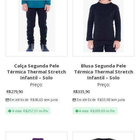
Calça Segunda Pele
Blusa Segunda Pele
Térmica Thermal Stretch
Térmica Thermal Stretch
Infantil – Solo
Infantil – Solo
Preço:
Preço:
R$
279,90
R$
335,90
Em até 6x de
R$
46,65
sem juros
Em até 6x de
R$
55,98
sem juros
A vista
R$
257,51
no Pix
A vista
R$
309,03
no Pix