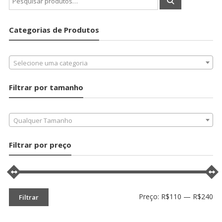
por:
Categorias de Produtos
Selecione uma categoria
Filtrar por tamanho
Qualquer Tamanho
Filtrar por preço
Pr
Pr
Preço:
R$110
—
R$240
Filtrar
mí
má