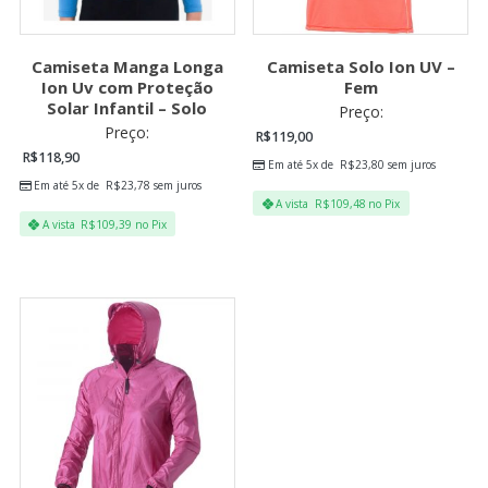
Camiseta Manga Longa
Camiseta Solo Ion UV –
Ion Uv com Proteção
Fem
Solar Infantil – Solo
Preço:
Preço:
R$
119,00
R$
118,90
Em até 5x de
R$
23,80
sem juros
Em até 5x de
R$
23,78
sem juros
A vista
R$
109,48
no Pix
A vista
R$
109,39
no Pix