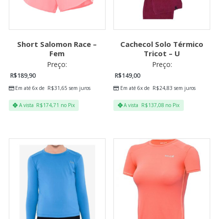
Short Salomon Race –
Cachecol Solo Térmico
Fem
Tricot – U
Preço:
Preço:
R$
189,90
R$
149,00
Em até 6x de
R$
31,65
sem juros
Em até 6x de
R$
24,83
sem juros
A vista
R$
174,71
no Pix
A vista
R$
137,08
no Pix