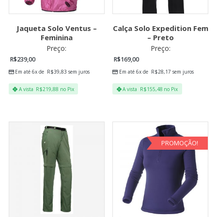
Jaqueta Solo Ventus –
Calça Solo Expedition Fem
Feminina
– Preto
Preço:
Preço:
R$
239,00
R$
169,00
Em até 6x de
R$
39,83
sem juros
Em até 6x de
R$
28,17
sem juros
A vista
R$
219,88
no Pix
A vista
R$
155,48
no Pix
PROMOÇÃO!