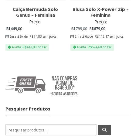
Calça Bermuda Solo
Blusa Solo X-Power Zip –
Genus – Feminina
Feminina
Preço:
Preço:
R$
449,00
R$
799,00
R$
679,00
Em até 6x de
R$
74,83
sem juros
Em até 6x de
R$
113,17
sem juros
A vista
R$
413,08
no Pix
A vista
R$
624,68
no Pix
Pesquisar Produtos
Pesquisar
por: