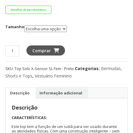
Detalhes do parcelamento
Tamanho
Top
Comprar
Solo
X-
Categorias:
Bermudas,
SKU:
Top Solo X-Sensor SL Fem - Preto
Sensor
SL
Shorts e Tops
,
Vestuário Feminino
Fem
-
Descrição
Informação adicional
Preto
quantidade
Descrição
CARACTERÍSTICAS:
Este top tem a função de um sutiã para ser usado durante
as atividades físicas. Com uma construção inteligente – sem