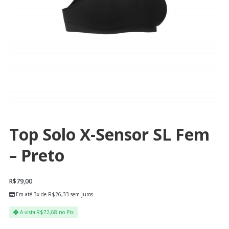
Top Solo X-Sensor SL Fem
– Preto
R$
79,00
Em até 3x de
R$
26,33
sem juros
A vista
R$
72,68
no Pix