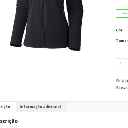
Deta
Cor
Tama
Jaquet
Colum
Fast
SKU:
J
Trek
Full
Blusas
Zip
II
rição
Informação adicional
-
Fem
scrição
quant