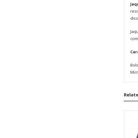
Jaq
resi
dis
Jaqu
com
Car
Bol
Mic
Relat