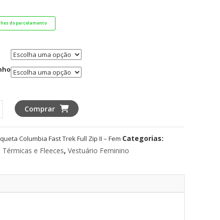
lhes do parcelamento
nho
a
Comprar
bia
Categorias:
aqueta Columbia Fast Trek Full Zip II – Fem
 Térmicas e Fleeces
,
Vestuário Feminino
idade