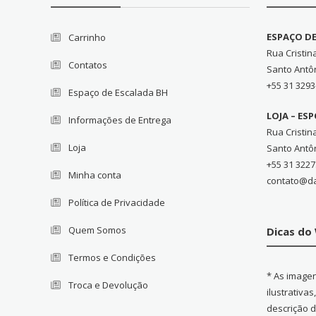
ESPAÇO D
Carrinho
Rua Cristin
Contatos
Santo Antô
+55 31 3293
Espaço de Escalada BH
LOJA – ES
Informações de Entrega
Rua Cristin
Loja
Santo Antô
+55 31 3227
Minha conta
contato@d
Política de Privacidade
Quem Somos
Dicas d
Termos e Condições
* As image
Troca e Devolução
ilustrativa
descrição 