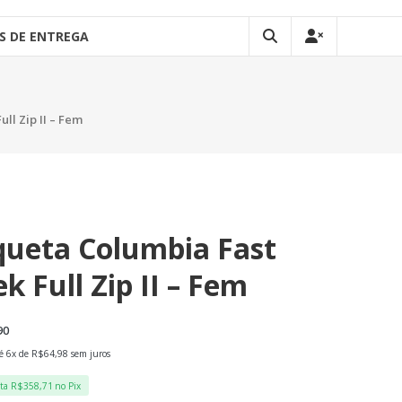
S DE ENTREGA
ll Zip II – Fem
queta Columbia Fast
ek Full Zip II – Fem
90
é 6x de
R$
64,98
sem juros
sta
R$
358,71
no Pix