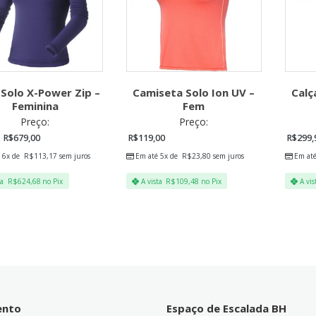
 Solo X-Power Zip –
Camiseta Solo Ion UV –
Calç
Feminina
Fem
Preço:
Preço:
R$
679,00
R$
119,00
R$
299,
 6x de
R$
113,17
sem juros
Em até 5x de
R$
23,80
sem juros
Em at
ta
R$
624,68
no Pix
A vista
R$
109,48
no Pix
A vis
ento
Espaço de Escalada BH