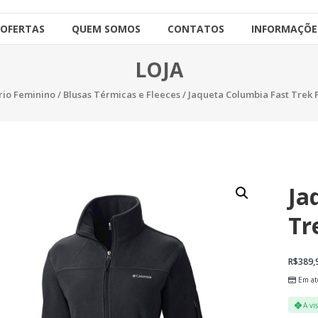
OFERTAS
QUEM SOMOS
CONTATOS
INFORMAÇÕE
LOJA
rio Feminino
/
Blusas Térmicas e Fleeces
/ Jaqueta Columbia Fast Trek Fu
Ja
Tr
R$
389,
Em at
A vi