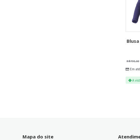
Blusa
R$
799,00
Em até
A vis
Mapa do site
Atendim