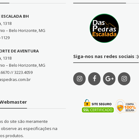
E ESCALADA BH
a, 1318
nio – Belo Horizonte, MG
-1129
PORTE DE AVENTURA
Siga-nos nas redes sociais :)
a, 1318
nio – Belo Horizonte, MG
.6670 // 3223.4059
aspedras.com.br
o Webmaster
ns do site são meramente
s, observe as especificações na
dos produtos.