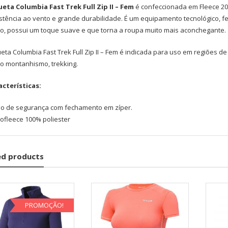
ueta Columbia Fast Trek Full Zip II – Fem
é confeccionada em Fleece 200
stência ao vento e grande durabilidade. É um equipamento tecnológico, fei
so, possui um toque suave e que torna a roupa muito mais aconchegante.
eta Columbia Fast Trek Full Zip II – Fem é indicada para uso em regiões de
o montanhismo, trekking.
acterísticas:
so de segurança com fechamento em zíper.
rofleece 100% poliester
ed products
PROMOÇÃO!