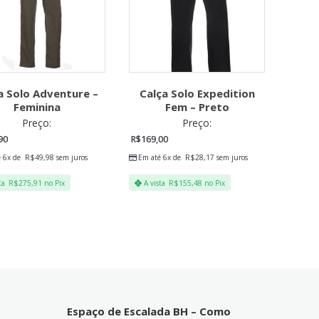
a Solo Adventure –
Calça Solo Expedition
Feminina
Fem – Preto
Preço:
Preço:
90
R$
169,00
é 6x de
R$
49,98
sem juros
Em até 6x de
R$
28,17
sem juros
ta
R$
275,91
no Pix
A vista
R$
155,48
no Pix
Espaço de Escalada BH – Como