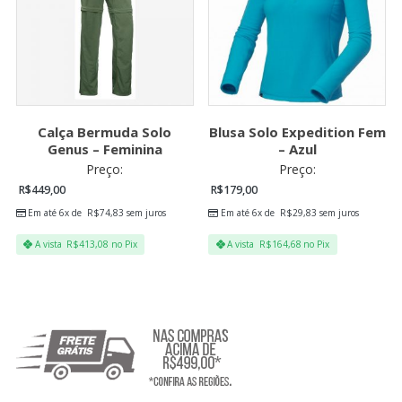
Calça Bermuda Solo
Blusa Solo Expedition Fem
Genus – Feminina
– Azul
Preço:
Preço:
R$
449,00
R$
179,00
Em até 6x de
R$
74,83
sem juros
Em até 6x de
R$
29,83
sem juros
A vista
R$
413,08
no Pix
A vista
R$
164,68
no Pix