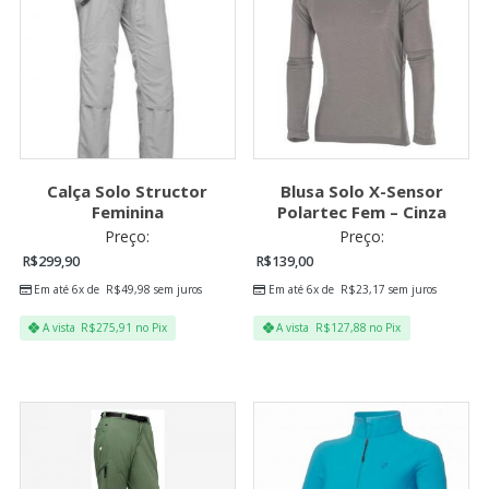
Calça Solo Structor
Blusa Solo X-Sensor
Feminina
Polartec Fem – Cinza
Preço:
Preço:
R$
299,90
R$
139,00
Em até 6x de
R$
49,98
sem juros
Em até 6x de
R$
23,17
sem juros
A vista
R$
275,91
no Pix
A vista
R$
127,88
no Pix