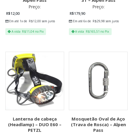
Preço:
Preço:
R$
12,00
R$
179,90
Em até 1x de
R$
12,00
sem juros
Em até 6x de
R$
29,98
sem juros
A vista
R$
11,04
no Pix
A vista
R$
165,51
no Pix
Lanterna de cabeça
Mosquetão Oval de Aço
(Headlamp) – DUO E60 –
(Trava de Rosca) – Alpen
PETZL
Pass