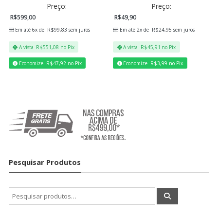
Preço:
Preço:
R$
599,00
R$
49,90
Em até 6x de
R$
99,83
sem juros
Em até 2x de
R$
24,95
sem juros
A vista
R$
551,08
no Pix
A vista
R$
45,91
no Pix
Economize
R$
47,92
no Pix
Economize
R$
3,99
no Pix
Pesquisar Produtos
Pesquisar
por: