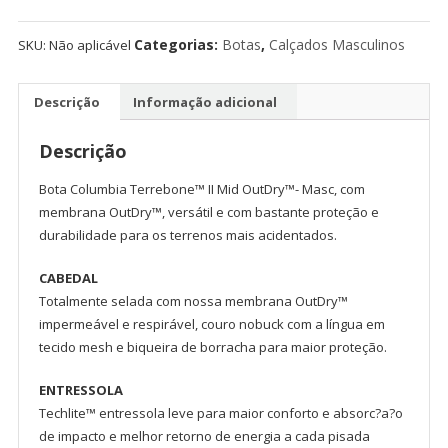
Categorias:
Botas
,
Calçados Masculinos
SKU:
Não aplicável
Descrição
Informação adicional
Descrição
Bota Columbia Terrebone™ II Mid OutDry™- Masc, com
membrana OutDry™, versátil e com bastante proteção e
durabilidade para os terrenos mais acidentados.
CABEDAL
Totalmente selada com nossa membrana OutDry™
impermeável e respirável, couro nobuck com a língua em
tecido mesh e biqueira de borracha para maior proteção.
ENTRESSOLA
Techlite™ entressola leve para maior conforto e absorc?a?o
de impacto e melhor retorno de energia a cada pisada