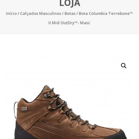
LOJA
Início
/
Calçados Masculinos
/
Botas
/ Bota Columbia Terrebone™
II Mid OutDry™- Masc