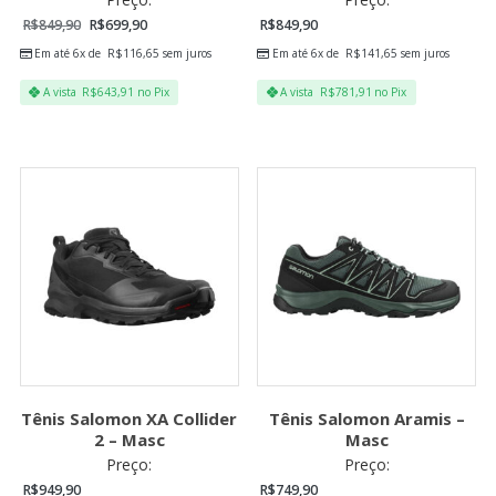
R$
849,90
R$
699,90
R$
849,90
Em até 6x de
R$
116,65
sem juros
Em até 6x de
R$
141,65
sem juros
A vista
R$
643,91
no Pix
A vista
R$
781,91
no Pix
Tênis Salomon XA Collider
Tênis Salomon Aramis –
2 – Masc
Masc
Preço:
Preço:
R$
949,90
R$
749,90