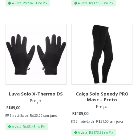
A vista
R$
294,31
no Pix
A vista
R$
127,88
no Pix
Luva Solo X-Thermo DS
Calça Solo Speedy PRO
Masc – Preto
Preço:
Preço:
R$
69,00
R$
189,00
Em até 3x de
R$
23,00
sem juros
Em até 6x de
R$
31,50
sem juros
A vista
R$
63,48
no Pix
A vista
R$
173,88
no Pix