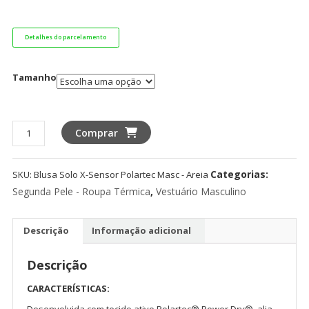
Detalhes do parcelamento
Tamanho
Blusa
Comprar
Solo
X-
Categorias:
SKU:
Blusa Solo X-Sensor Polartec Masc - Areia
Sensor
Polartec
Segunda Pele - Roupa Térmica
,
Vestuário Masculino
Masc
-
Descrição
Informação adicional
Areia
quantidade
Descrição
CARACTERÍSTICAS:
Desenvolvida com tecido ativo Polartec® Power Dry®, alia