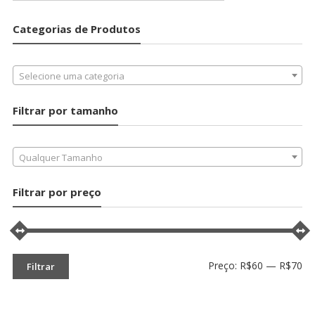
Categorias de Produtos
Selecione uma categoria
Filtrar por tamanho
Qualquer Tamanho
Filtrar por preço
Pr
Pr
Preço:
R$60
—
R$70
Filtrar
mí
má