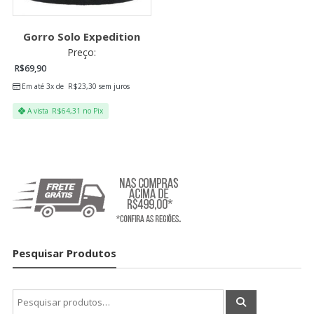
Gorro Solo Expedition
Preço:
R$
69,90
Em até 3x de
R$
23,30
sem juros
A vista
R$
64,31
no Pix
Pesquisar Produtos
Pesquisar
por: