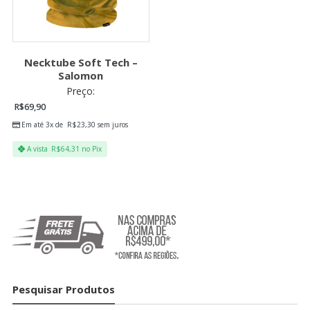
Necktube Soft Tech –
Salomon
Preço:
R$
69,90
Em até 3x de
R$
23,30
sem juros
A vista
R$
64,31
no Pix
Pesquisar Produtos