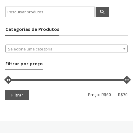
Pesquisar
por:
Categorias de Produtos
Selecione uma categoria
Filtrar por preço
Pr
Pr
Preço:
R$60
—
R$70
Filtrar
mí
má