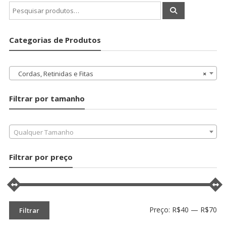
Pesquisar
por:
Categorias de Produtos
Cordas, Retinidas e Fitas
×
Filtrar por tamanho
Qualquer Tamanho
Filtrar por preço
Pr
Pr
Preço:
R$40
—
R$70
Filtrar
mí
má