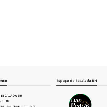
ento
Espaço de Escalada BH
E ESCALADA BH
a, 1318
nio – Belo Horizonte, MG