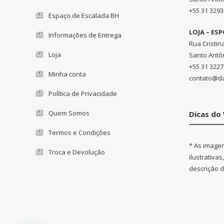
+55 31 3293
Espaço de Escalada BH
LOJA – ES
Informações de Entrega
Rua Cristin
Loja
Santo Antô
+55 31 3227
Minha conta
contato@d
Política de Privacidade
Quem Somos
Dicas d
Termos e Condições
* As image
Troca e Devolução
ilustrativa
descrição 