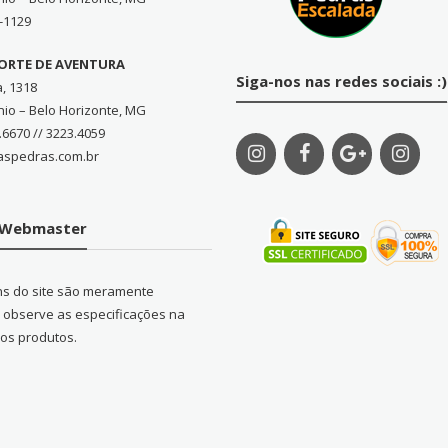
-1129
PORTE DE AVENTURA
Siga-nos nas redes sociais :)
a, 1318
nio – Belo Horizonte, MG
.6670 // 3223.4059
aspedras.com.br
o Webmaster
ns do site são meramente
s, observe as especificações na
dos produtos.