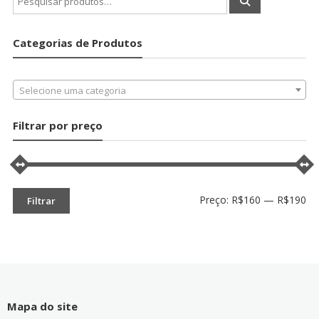
por:
Categorias de Produtos
Selecione uma categoria
Filtrar por preço
Pr
Pr
Preço:
R$160
—
R$190
Filtrar
mí
má
Mapa do site